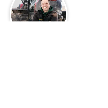
Vorname
*
Nachname
*
E-Mail Adresse
*
Handynummer
*